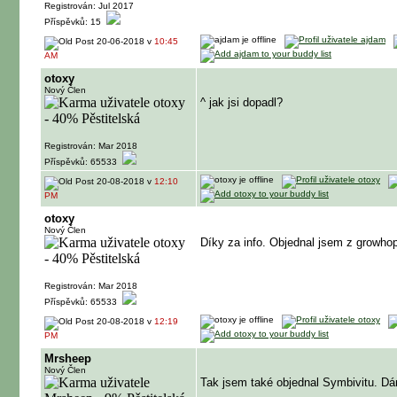
Registrován: Jul 2017
Příspěvků: 15
20-06-2018 v
10:45
AM
otoxy
Nový Člen
^ jak jsi dopadl?
Registrován: Mar 2018
Příspěvků: 65533
20-08-2018 v
12:10
PM
otoxy
Nový Člen
Díky za info. Objednal jsem z growhop
Registrován: Mar 2018
Příspěvků: 65533
20-08-2018 v
12:19
PM
Mrsheep
Nový Člen
Tak jsem také objednal Symbivitu. Dám