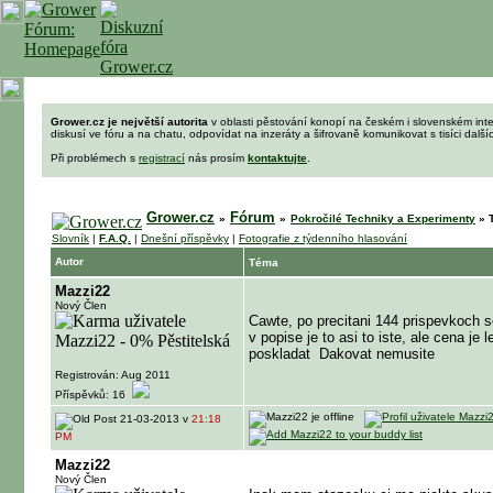
Grower.cz je největší autorita
v oblasti pěstování konopí na českém i slovenském int
diskusí ve fóru a na chatu, odpovídat na inzeráty a šifrovaně komunikovat s tisíci dalš
Při problémech s
registrací
nás prosím
kontaktujte
.
Grower.cz
Fórum
»
»
Pokročilé Techniky a Experimenty
»
T
Slovník
|
F.A.Q.
|
Dnešní příspěvky
|
Fotografie z týdenního hlasování
Autor
Téma
Mazzi22
Nový Člen
Cawte, po precitani 144 prispevko
v popise je to asi to iste, ale cena je 
poskladat
Dakovat nemusite
Registrován: Aug 2011
Příspěvků: 16
21-03-2013 v
21:18
PM
Mazzi22
Nový Člen