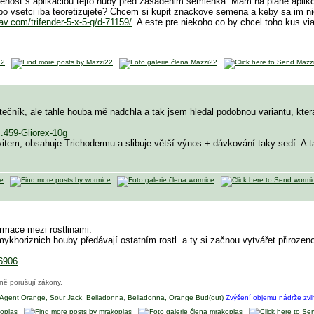
nost s aplikaciou tejto huby pred zasadenim semienka. Mam na plane aplik
o vsetci iba teoretizujete? Chcem si kupit znackove semena a keby sa im nie
av.com/trifender-5-x-5-g/d-71159/
. A este pre niekoho co by chcel toho kus vi
ečník, ale tahle houba mě nadchla a tak jsem hledal podobnou variantu, kter
.459-Gliorex-10g
vitem, obsahuje Trichodermu a slibuje větší výnos + dávkování taky sedí. A 
rmace mezi rostlinami.
mykhoriznich houby předávají ostatním rostl. a ty si začnou vytvářet přirozen
=6906
tně porušují zákony.
Agent Orange, Sour Jack
,
Belladonna
,
Belladonna, Orange Bud(out)
Zvýšení objemu nádrže zv