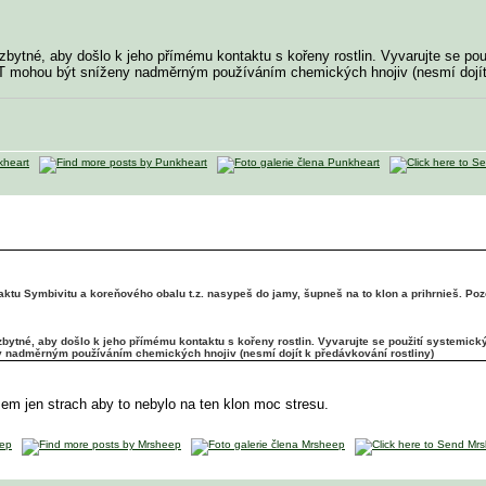
zbytné, aby došlo k jeho přímému kontaktu s kořeny rostlin. Vyvarujte se použ
T mohou být sníženy nadměrným používáním chemických hnojiv (nesmí dojít 
aktu Symbivitu a koreňového obalu t.z. nasypeš do jamy, šupneš na to klon a prihrnieš. Po
bytné, aby došlo k jeho přímému kontaktu s kořeny rostlin. Vyvarujte se použití systemický
 nadměrným používáním chemických hnojiv (nesmí dojít k předávkování rostliny)
sem jen strach aby to nebylo na ten klon moc stresu.