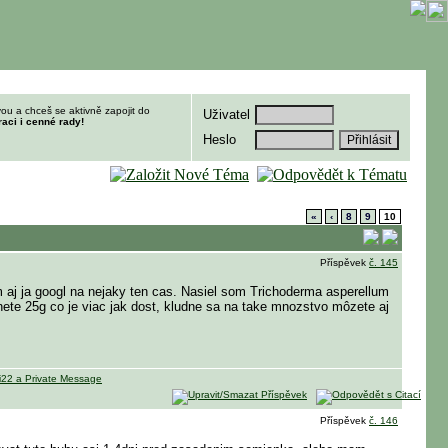
ou a chceš se aktivně zapojit do
Uživatel
raci i cenné rady!
Heslo
«
‹
8
9
10
Příspěvek
č. 145
aj ja googl na nejaky ten cas. Nasiel som Trichoderma asperellum
ete 25g co je viac jak dost, kludne sa na take mnozstvo môzete aj
Příspěvek
č. 146