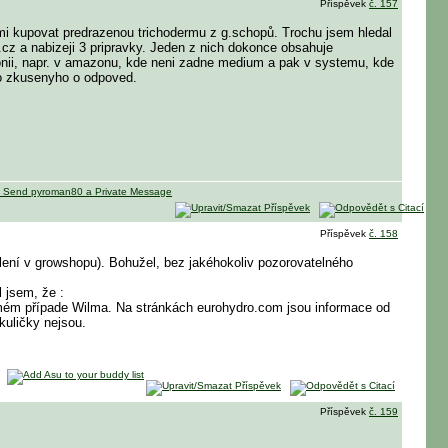
Příspěvek
č. 157
 mi kupovat predrazenou trichodermu z g.schopů. Trochu jsem hledal
.cz a nabizeji 3 pripravky. Jeden z nich dokonce obsahuje
onii, napr. v amazonu, kde neni zadne medium a pak v systemu, kde
oho zkusenyho o odpoved.
Příspěvek
č. 158
ení v growshopu). Bohužel, bez jakéhokoliv pozorovatelného
 jsem, že :
 mém případe Wilma. Na stránkách eurohydro.com jsou informace od
kuličky nejsou.
Příspěvek
č. 159