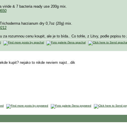
 viride & 7 bacteria ready use 200g mix.
8650
 Trichoderma harzianum dry 0,7oz (20g) mix.
9212
 za rozumnou cenu koupit, ale je to bída.. Co tohle, z Litvy, podle popisu to
ekde kupit? nejako to nikde neviem najst...dik