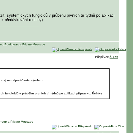
ití systemických fungicidů v průběhu prvních tří týdnů po aplikaci
k předávkování rostliny)
Příspěvek
č. 156
zor aj na odporúčania výrobcu:
ch fungicidů v průběhu prvních tří týdnů po aplikaci přípravku. Účinky