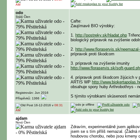
AM
odo
Stálý Člen
Cafte:
Zaujímavé BIO výrobky:
1.
http://postreky.sk/hladat.php
Trifend
biologický prípravok na zvýšenie odol
2.
http://www.floraservis.sk/neemazal-
prípravok proti škodcom
3. prípravok na zvýšenie imunity
http://www.floraservis.sk/soft-guard.p
4. prípravok proti škodcom žijúcich v
ARTIS WP
http://www.biokertapolas.h
obsahuje spory huby Arthrobothrys -
Registrován: Jun 2016
S týmito výrobkami skúsenosti nemám
Příspěvků: 1366
16-12-2016 v
08:31
AM
ajdam
Nový Člen
Zdravím, experimentálně jsem aplikova
jsem se s tím příliš nemazal. (Žádná 
houbovou chorobu, nebo jsou kmeny 