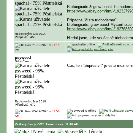
Biofungicide & grow boost Trichoderma
https://www.ebay.com/itm/-/19232799
Případně "čístá trichoderma"
Biofungicide, grow boost Mycorrhizae
https://www.ebay.com/itm/-/19276850
Registrován: Oct 2014
Příspěvků: 453
Hledal jsem, kde současně trichodermu
21-02-2020 v
21:15
PM
psyweed
Stálý Člen
Cus, ten "Supresivit" je este mozne ni
Registrován: Mar 2018
Příspěvků: 672
05-09-2020 v
01:56
AM
Veškerý čas je GMT. Aktuální čas: 11:40 AM.