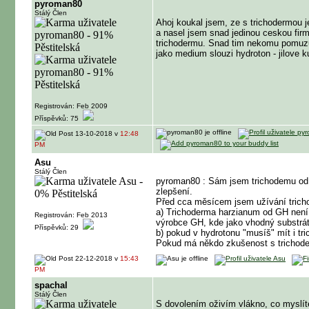
pyroman80
Stálý Člen
Ahoj koukal jsem, ze s trichodermou j
a nasel jsem snad jedinou ceskou firm
trichodermu. Snad tim nekomu pomuzu.
jako medium slouzi hydroton - jilove 
Registrován: Feb 2009
Příspěvků: 75
13-10-2018 v
12:48
PM
Asu
Stálý Člen
pyroman80 : Sám jsem trichodemu od G
zlepšení.
Před cca měsícem jsem užívání trichod
a) Trichoderma harzianum od GH není 
Registrován: Feb 2013
výrobce GH, kde jako vhodný substrát 
Příspěvků: 29
b) pokud v hydrotonu "musíš" mít i tri
Pokud má někdo zkušenost s trichodem
22-12-2018 v
15:43
PM
spachal
Stálý Člen
S dovolením oživím vlákno, co myslíte