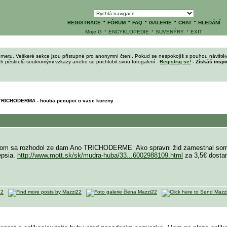
·
·
·
·
·
REGISTRACE
FÓRUM
FAQ
GALERIE
CHAT
HLEDÁNÍ
·
·
·
Moje G
ENCYKLOPEDIE
SUVENÝRY
EXIT
ernetu. Veškeré sekce jsou přístupné pro anonymní čtení. Pokud se nespokojíš s pouhou návštěv
ích pěstitelů soukromými vzkazy anebo se pochlubit svou fotogalerií -
Registruj se!
- Získáš inspi
RICHODERMA - houba pecujici o vase koreny
ch som sa rozhodol ze dam Ano TRICHODERME
Ako spravni žid zamestnal som 
lepsia.
http://www.mott.sk/sk/mudra-huba/33...6002988109.html
za 3,5€ dostan