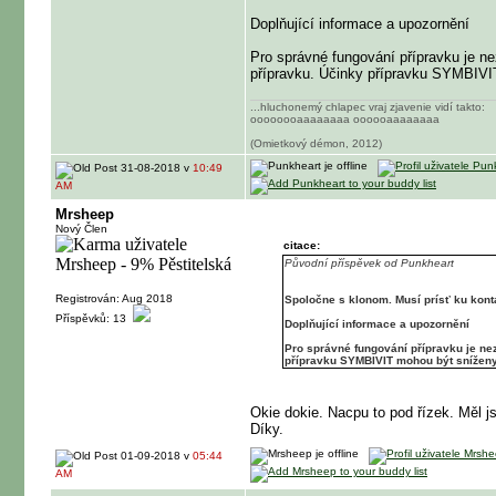
Doplňující informace a upozornění
Pro správné fungování přípravku je ne
přípravku. Účinky přípravku SYMBIVI
...hluchonemý chlapec vraj zjavenie vidí takto:
oooooooaaaaaaaa oooooaaaaaaaa
(Omietkový démon, 2012)
31-08-2018 v
10:49
AM
Mrsheep
Nový Člen
citace:
Původní příspěvek od Punkheart
Registrován: Aug 2018
Spoločne s klonom. Musí prísť ku kont
Příspěvků: 13
Doplňující informace a upozornění
Pro správné fungování přípravku je nez
přípravku SYMBIVIT mohou být sníženy
Okie dokie. Nacpu to pod řízek. Měl j
Díky.
01-09-2018 v
05:44
AM