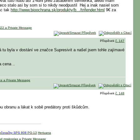
ovat tuto hubu asi 1-4dni pred zasadenim semienka, alebo mam
co stalo asi by som si to nikdy neodpustil
Hej a inak nasiel som
ac tak
http://www.bioochrana.sk/produkty/b.../trifender.html
9€ za
Příspěvek
č. 147
á tu byla v dostání ve značce Supresivit a našel jsem tohle zajímavé
ta cena
..
Příspěvek
č. 148
ou obranu a lákat k sobě predátory proti škůdcům.
lhčovačky SPS 808
PG-13
Heriuana