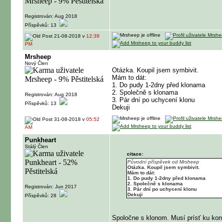
Registrován: Aug 2018
Příspěvků: 13
21-08-2018 v
12:39
PM
Mrsheep
Nový Člen
Otázka. Koupil jsem symbivit.
Mám to dát:
1. Do pudy 1-2dny před klonama
2. Společně s klonama
Registrován: Aug 2018
3. Pár dní po uchycení klonu
Příspěvků: 13
Dekuji
31-08-2018 v
05:52
AM
Punkheart
Stálý Člen
citace:
Původní příspěvek od Mrsheep
Otázka. Koupil jsem symbivit.
Mám to dát:
1. Do pudy 1-2dny před klonama
2. Společně s klonama
Registrován: Jun 2017
3. Pár dní po uchycení klonu
Dekuji
Příspěvků: 28
Spoločne s klonom. Musí prísť ku kont