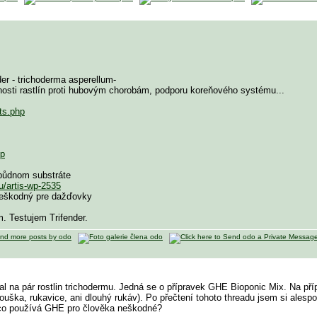
er - trichoderma asperellum-
nosti rastlín proti hubovým chorobám, podporu koreňového systému...
ts.php
hp
 půdnom substráte
u/artis-wp-2535
 neškodný pre dažďovky
. Testujem Trifender.
l na pár rostlin trichodermu. Jedná se o přípravek GHE Bioponic Mix. Na pří
rouška, rukavice, ani dlouhý rukáv). Po přečtení tohoto threadu jsem si alesp
co používá GHE pro člověka neškodné?