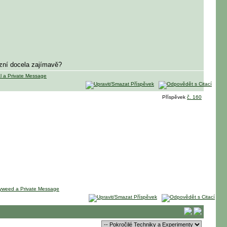
 zní docela zajímavě?
Příspěvek
č. 160