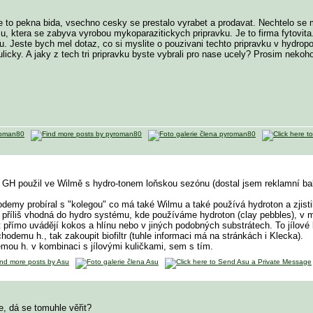
e to pekna bida, vsechno cesky se prestalo vyrabet a prodavat. Nechtelo se
u, ktera se zabyva vyrobou mykoparazitickych pripravku. Je to firma fytovita
 Jeste bych mel dotaz, co si myslite o pouzivani techto pripravku v hydrop
kulicky. A jaky z tech tri pripravku byste vybrali pro nase ucely? Prosim nek
H použil ve Wilmě s hydro-tonem loňskou sezónu (dostal jsem reklamní bal
emy probíral s "kolegou" co má také Wilmu a také používá hydroton a zjistil
příliš vhodná do hydro systému, kde používáme hydroton (clay pebbles), v
přímo uvádějí kokos a hlínu nebo v jiných podobných substrátech. To jílové 
chodemu h., tak zakoupit biofiltr (tuhle informaci má na stránkách i Klecka).
ou h. v kombinaci s jílovými kuličkami, sem s tím.
, dá se tomuhle věřit?