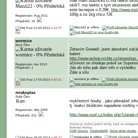
Inak mam otazocku ci ma niekto skuse
skôr?, ma niekto s tym skusenost aleb
este lacnejsie o 0,39€
http://www.inst
100g a za 1kg chcu 72€
Registrován: Aug 2011
Příspěvků: 16
21-03-2013 v
22:57
PM
wormice
Nový Člen
Zdravím Groweři, jsem absolutní začát
balení :
http://www.eshop-rychle.cz/growshop..
účinnost se shoduje právě se Supresi
Registrován: Apr 2013
Jdu do toho pak dam info o výsledku
Příspěvků: 1
Zdar a sílu
17-04-2013 v
00:41
AM
mrakoplas
Stálý Člen
mykhorizní houby , jako přenašeč info
tj. reakci škůdcem napadené rostliny 
Registrován: Mar 2005
http://www.osel.cz/index.php?clanek
Příspěvků: 611
Pokrok je možný jedině tehdy, když se inteligen
Boleslav Barlog
COB,Chronic
,
Cinderella99
,
Great white sharks
,
28-05-2013 v
09:37