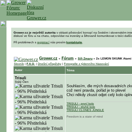
Grower.cz je největší autorita
v oblasti pěstování konopí na českém i slovenském int
diskusí ve fóru a na chatu, odpovídat na inzeráty a šifrovaně komunikovat s tisíci dalš
Při problémech s
registrací
nás prosím
kontaktujte
.
Grower.cz
Fórum
»
»
Síň Zmaru
»
2x LEMON SKUNK Atami 
Slovník
|
F.A.Q.
|
Dnešní příspěvky
|
Fotografie z týdenního hlasování
Autor
Téma
Trisuli
Stálý Člen
Souhlasím, dle mých dosavadních zkušen
což není pravda, pořád je to plevel
Chci někdy zkusit odjet celý kolo úpln
TRISULI - první kolo
TRISULI - druhé kolo
TRISULI CLONES JUNGLE
Freedom is a state of mind