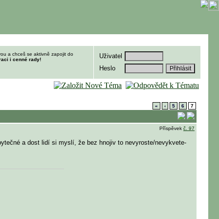
ou a chceš se aktivně zapojit do
Uživatel
raci i cenné rady!
Heslo
«
‹
5
6
7
Příspěvek
č. 97
ytečné a dost lidí si myslí, že bez hnojiv to nevyroste/nevykvete-