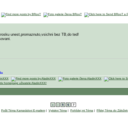
trosku unest,promaznuto,vsichni bez TB,do ted!
sovani.
ža
«
‹
5
6
7
Pošli Téma Kamarádovi E-mailem
|
Vytiskni Téma
|
Pohlídej mi Téma
|
Přidej Téma do Záložek