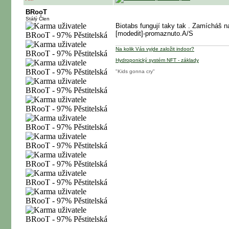
BRooT
Stálý Člen
Biotabs fungují taky tak . Zamícháš n
[modedit]-promaznuto.A/S
Na kolik Vás vyjde založit indoor?
Hydroponický systém NFT - základy
"Kids gonna cry"