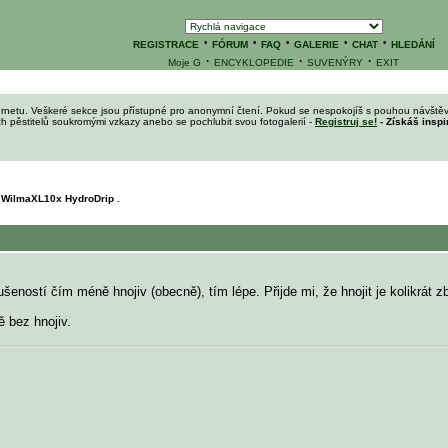
·
·
·
·
·
REGISTRACE
FÓRUM
FAQ
GALERIE
CHAT
HLEDÁNÍ
·
·
·
Moje G
ENCYKLOPEDIE
SUVENÝRY
EXIT
ernetu. Veškeré sekce jsou přístupné pro anonymní čtení. Pokud se nespokojíš s pouhou návštěv
ích pěstitelů soukromými vzkazy anebo se pochlubit svou fotogalerií -
Registruj se!
- Získáš inspi
WilmaXL10x HydroDrip .
ostí čím méně hnojiv (obecně), tím lépe. Přijde mi, že hnojit je kolikrát zb
ě bez hnojiv.