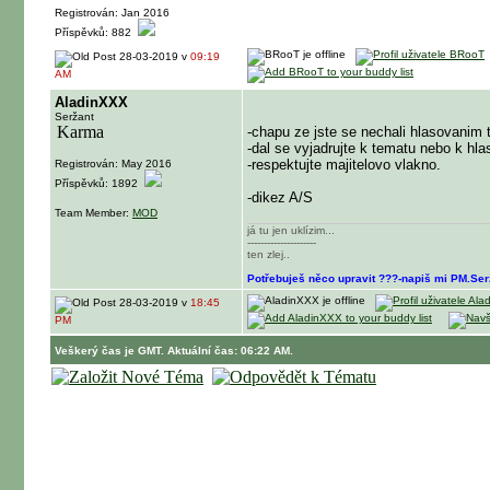
Registrován: Jan 2016
Příspěvků: 882
28-03-2019 v
09:19
AM
AladinXXX
Seržant
-chapu ze jste se nechali hlasovanim 
-dal se vyjadrujte k tematu nebo k hla
-respektujte majitelovo vlakno.
Registrován: May 2016
Příspěvků: 1892
-dikez A/S
Team Member:
MOD
já tu jen uklízim...
---------------------
ten zlej..
Potřebuješ něco upravit ???-napiš mi PM.Ser
28-03-2019 v
18:45
PM
Veškerý čas je GMT. Aktuální čas: 06:22 AM.