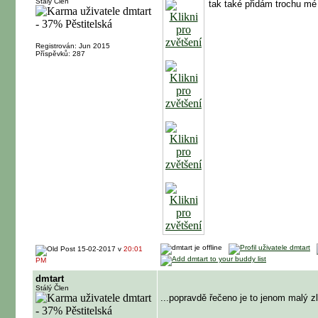
Stálý Člen
tak také přidám trochu m
Registrován: Jun 2015
Příspěvků: 287
15-02-2017 v
20:01
PM
dmtart
Stálý Člen
...popravdě řečeno je to jenom malý z