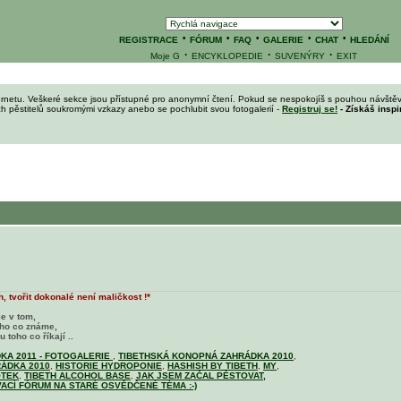
·
·
·
·
·
REGISTRACE
FÓRUM
FAQ
GALERIE
CHAT
HLEDÁNÍ
·
·
·
Moje G
ENCYKLOPEDIE
SUVENÝRY
EXIT
ernetu. Veškeré sekce jsou přístupné pro anonymní čtení. Pokud se nespokojíš s pouhou návštěv
ích pěstitelů soukromými vzkazy anebo se pochlubit svou fotogalerií -
Registruj se!
- Získáš inspi
, tvořit dokonalé není maličkost !*
je v tom,
oho co známe,
 toho co říkají ..
KA 2011 - FOTOGALERIE
,
TIBETHSKÁ KONOPNÁ ZAHRÁDKA 2010
,
ÁDKA 2010
,
HISTORIE HYDROPONIE
,
HASHISH BY TIBETH
,
MY
,
OTEK
,
TIBETH ALCOHOL BASE
,
JAK JSEM ZAČAL PĚSTOVAT,
ACÍ FÓRUM NA STARÉ OSVĚDČENÉ TÉMA :-)