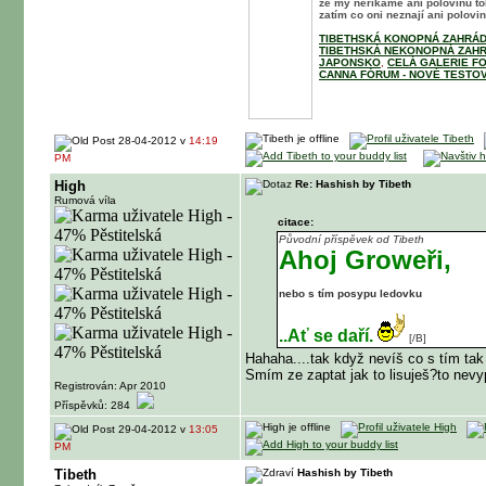
že my neříkáme ani polovinu t
zatím co oni neznají ani polovinu
TIBETHSKÁ KONOPNÁ ZAHRÁD
TIBETHSKÁ NEKONOPNÁ ZAHR
JAPONSKO
,
CELÁ GALERIE F
CANNA FÓRUM - NOVÉ TESTOV
28-04-2012 v
14:19
PM
High
Re: Hashish by Tibeth
Rumová víla
citace:
Původní příspěvek od Tibeth
Ahoj Groweři,
nebo s tím posypu ledovku
..Ať se daří.
[/B]
Hahaha....tak když nevíš co s tím tak 
Smím ze zaptat jak to lisuješ?to nev
Registrován: Apr 2010
Příspěvků: 284
29-04-2012 v
13:05
PM
Tibeth
Hashish by Tibeth