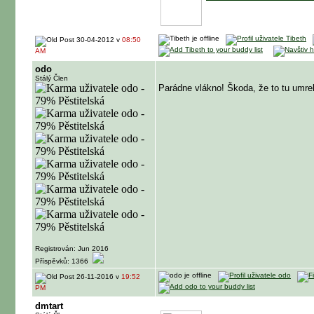
30-04-2012 v
08:50
AM
odo
Stálý Člen
Parádne vlákno! Škoda, že to tu umr
Registrován: Jun 2016
Příspěvků: 1366
26-11-2016 v
19:52
PM
dmtart