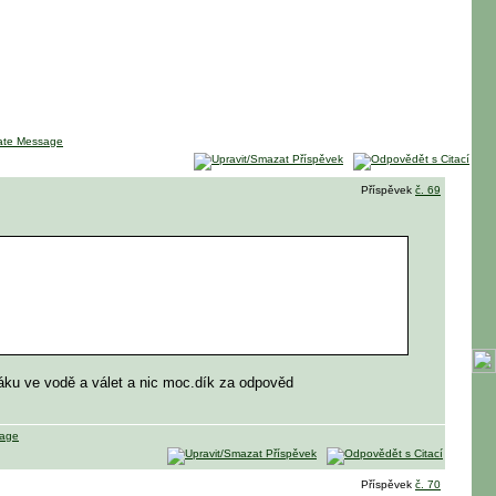
Příspěvek
č. 69
áku ve vodě a válet a nic moc.dík za odpověd
Příspěvek
č. 70