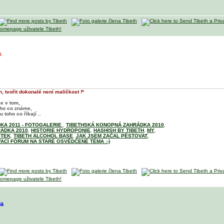
a
, tvořit dokonalé není maličkost !*
je v tom,
oho co známe,
 toho co říkají ..
KA 2011 - FOTOGALERIE
,
TIBETHSKÁ KONOPNÁ ZAHRÁDKA 2010
,
ÁDKA 2010
,
HISTORIE HYDROPONIE
,
HASHISH BY TIBETH
,
MY
,
OTEK
,
TIBETH ALCOHOL BASE
,
JAK JSEM ZAČAL PĚSTOVAT,
ACÍ FÓRUM NA STARÉ OSVĚDČENÉ TÉMA :-)
ma