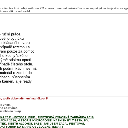
 s tím tak to ti raději zašlu na PM adresu....(nebrat vážně) Smím ze zaptat jak to lisuješ?to nev
nic moc.dík za odpověd
 ruční práce.
tového pytlíčku
pokládaného tvaru.
případě roztrhnu a
ování pouze za pomoci
ného kuchyňského
ýrně stisknu oproti
ípadě čistého stolu.
ých podmínkách nesmíš
 materiál rozdrobí do
h dnech, působením
a kámen, a je ready
, tvořit dokonalé není maličkost !*
je v tom,
oho co známe,
 toho co říkají ..
KA 2011 - FOTOGALERIE
,
TIBETHSKÁ KONOPNÁ ZAHRÁDKA 2010
,
ÁDKA 2010
,
HISTORIE HYDROPONIE
,
HASHISH BY TIBETH
,
MY
,
OTEK
,
TIBETH ALCOHOL BASE
,
JAK JSEM ZAČAL PĚSTOVAT,
ACÍ FÓRUM NA STARÉ OSVĚDČENÉ TÉMA :-)