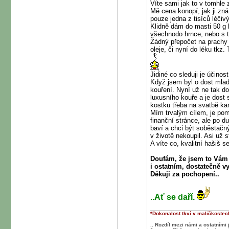
Víte sami jak to v tomhle
Mě cena konopí, jak ji zná
pouze jedna z tisíců léči
Klidně dám do masti 50 g h
všechnodo hrnce, nebo s t
Žádný přepočet na prachy 
oleje, či nyní do léku tkz.
Jidiné co sleduji je účino
Když jsem byl o dost mladš
kouření. Nyní už ne tak do
luxusního kouře a je dost 
kostku třeba na svatbě ka
Mím trvalým cílem, je pom
finanční stránce, ale po d
baví a chci být soběstačn
v životě nekoupil. Asi už s
A víte co, kvalitní hašiš 
Doufám, že jsem to Vám
i ostatním, dostatečně vy
Děkuji za pochopení..
..Ať se daří.
*Dokonalost tkví v maličkostech
.. Rozdíl mezi námi a ostatními 