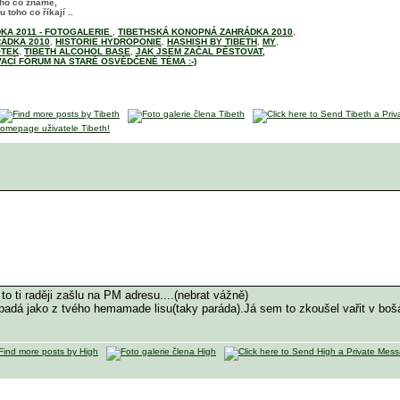
oho co známe,
 toho co říkají ..
KA 2011 - FOTOGALERIE
,
TIBETHSKÁ KONOPNÁ ZAHRÁDKA 2010
,
ÁDKA 2010
,
HISTORIE HYDROPONIE
,
HASHISH BY TIBETH
,
MY
,
OTEK
,
TIBETH ALCOHOL BASE
,
JAK JSEM ZAČAL PĚSTOVAT,
ACÍ FÓRUM NA STARÉ OSVĚDČENÉ TÉMA :-)
to ti raději zašlu na PM adresu....(nebrat vážně)
ypadá jako z tvého hemamade lisu(taky paráda).Já sem to zkoušel vařit v boš