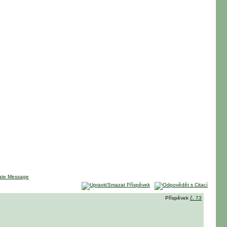
Příspěvek
č. 73