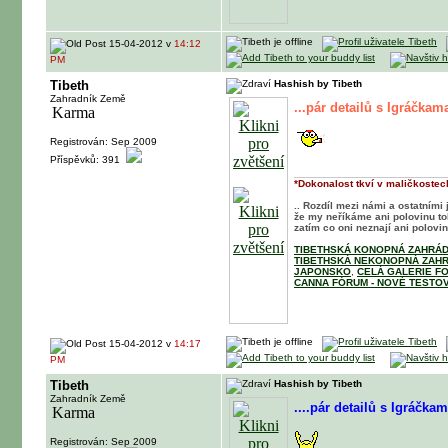
15-04-2012 v
14:12
PM
Tibeth
Hashish by Tibeth
Zahradník Země
...pár detailů s Igráčkam
Registrován: Sep 2009
Příspěvků: 391
*Dokonalost tkví v maličkostech
.. Rozdíl mezi námi a ostatními 
že my neříkáme ani polovinu t
zatím co oni neznají ani polovinu
TIBETHSKÁ KONOPNÁ ZAHRÁD
TIBETHSKÁ NEKONOPNÁ ZAHR
JAPONSKO
,
CELÁ GALERIE F
CANNA FÓRUM - NOVÉ TESTOV
15-04-2012 v
14:17
PM
Tibeth
Hashish by Tibeth
Zahradník Země
....pár detailů s Igráčka
Registrován: Sep 2009