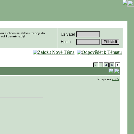
ou a chceš se aktivně zapojit do
Uživatel
raci i cenné rady!
Heslo
«
‹
3
4
5
Příspěvek
č. 65