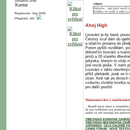
Zahradník Země
citace:
Hahaha....tak když nevíš co
bošáku ve vodě a válet a 
Registrován: Sep 2009
Příspěvků: 391
Ahoj High
Lisování je by hand, pouze
Čerstvý scuf dám do igeli
a stlačím prstama do před
Potom pytlík rozdělám, po
dokončím lisování a tvar
prstů a 20 starého dřevě
prkýnka, kterým to vždy m
jiné rovné ploše. V mém př
Lisování v takto otevřen
příliž přehánět, jinak se ti
stran. Asik tak po dvouc
vzduchu ztvrdne kostka n
pro další použití.
*Dokonalost tkví v maličkostech
.. Rozdíl mezi námi a ostatními 
že my neříkáme ani polovinu t
zatím co oni neznají ani polovinu
TIBETHSKÁ KONOPNÁ ZAHRÁD
TIBETHSKÁ NEKONOPNÁ ZAHR
JAPONSKO
,
CELÁ GALERIE F
CANNA FÓRUM - NOVÉ TESTOV