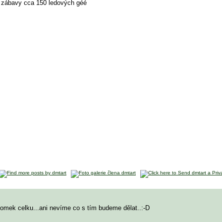
é zábavy cca 150 ledových géé
lomek celku...ani nevíme co s tím budeme dělat..:-D