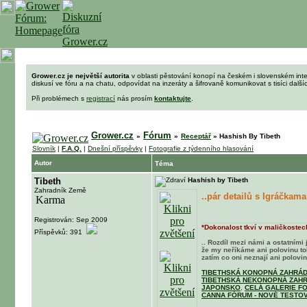
Grower.cz je největší autorita
v oblasti pěstování konopí na českém i slovenském int
diskusí ve fóru a na chatu, odpovídat na inzeráty a šifrovaně komunikovat s tisíci dalš
Při problémech s
registrací
nás prosím
kontaktujte
.
Grower.cz
Fórum
»
»
Receptář
»
Hashish By Tibeth
Slovník
|
F.A.Q.
|
Dnešní příspěvky
|
Fotografie z týdenního hlasování
Autor
Téma
Tibeth
Hashish by Tibeth
Zahradník Země
..pár detailů s Igráčkama
Registrován: Sep 2009
*Dokonalost tkví v maličkostech
Příspěvků: 391
.. Rozdíl mezi námi a ostatními 
že my neříkáme ani polovinu t
zatím co oni neznají ani polovinu
TIBETHSKÁ KONOPNÁ ZAHRÁD
TIBETHSKÁ NEKONOPNÁ ZAHR
JAPONSKO
,
CELÁ GALERIE F
CANNA FÓRUM - NOVÉ TESTOV