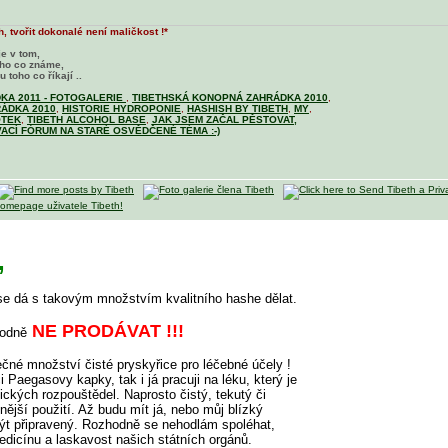
, tvořit dokonalé není maličkost !*
je v tom,
oho co známe,
 toho co říkají ..
KA 2011 - FOTOGALERIE
,
TIBETHSKÁ KONOPNÁ ZAHRÁDKA 2010
,
ÁDKA 2010
,
HISTORIE HYDROPONIE
,
HASHISH BY TIBETH
,
MY
,
OTEK
,
TIBETH ALCOHOL BASE
,
JAK JSEM ZAČAL PĚSTOVAT,
ACÍ FÓRUM NA STARÉ OSVĚDČENÉ TÉMA :-)
,
se dá s takovým množstvím kvalitního hashe dělat.
NE PRODÁVAT !!!
hodně
ečné množství čisté pryskyřice pro léčebné účely !
i Paegasovy kapky, tak i já pracuji na léku, který je
kých rozpouštědel. Naprosto čistý, tekutý či
vnější použití. Až budu mít já, nebo můj blízký
být připravený. Rozhodně se nehodlám spoléhat,
dicínu a laskavost našich státních orgánů.