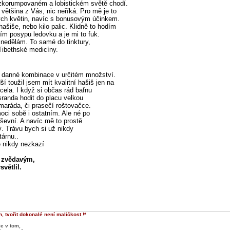
 zkorumpovaném a lobistickém světě chodí.
 většina z Vás, nic neříká. Pro mě je to
vých květin, navíc s bonusovým účinkem.
ašiše, nebo kilo palic. Klidně to hodím
ím posypu ledovku a je mi to fuk.
nedělám. To samé do tinktury,
 Tibethské medicíny.
st danné kombinace v určitém množství.
í toužil jsem mít kvalitní hašiš jen na
cela. I když si občas rád bafnu
sranda hodit do placu velkou
maráda, či prasečí roštovačce.
oci sobě i ostatním. Ale né po
uševní. A navíc mě to prostě
ý. Trávu bych si už nikdy
tárnu..
se nikdy nezkazí
 zvědavým,
světlil.
, tvořit dokonalé není maličkost !*
je v tom,