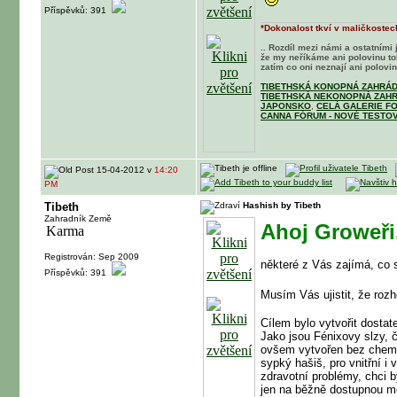
Příspěvků: 391
*Dokonalost tkví v maličkostech
.. Rozdíl mezi námi a ostatními 
že my neříkáme ani polovinu t
zatím co oni neznají ani polovinu
TIBETHSKÁ KONOPNÁ ZAHRÁD
TIBETHSKÁ NEKONOPNÁ ZAHR
JAPONSKO
,
CELÁ GALERIE F
CANNA FÓRUM - NOVÉ TESTOV
15-04-2012 v
14:20
PM
Tibeth
Hashish by Tibeth
Zahradník Země
Ahoj Groweři
Registrován: Sep 2009
některé z Vás zajímá, co 
Příspěvků: 391
Musím Vás ujistit, že roz
Cílem bylo vytvořit dostat
Jako jsou Fénixovy slzy, č
ovšem vytvořen bez chemic
sypký hašiš, pro vnitřní i 
zdravotní problémy, chci 
jen na běžně dostupnou me