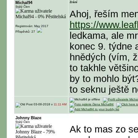
Michal94
Zrání
Stálý Člen
Ahoj, řeším me
https://www.leaf
Registrován: May 2017
Příspěvků: 27
ledkama, ale mr
konec 9. týdne 
hnědých (vím, že
to takhle větši
by to mohlo být
to seknu ještě 
03-08-2018 v
11:11 AM
Johnny Blaze
Stálý Člen
Ak to mas zo se