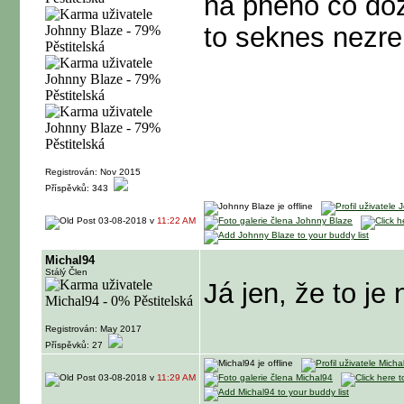
na pheno co doz
to seknes nezrel
Registrován: Nov 2015
Příspěvků: 343
03-08-2018 v
11:22 AM
Michal94
Stálý Člen
Já jen, že to je
Registrován: May 2017
Příspěvků: 27
03-08-2018 v
11:29 AM