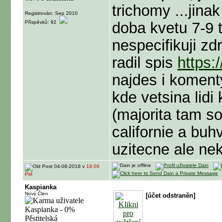
trichomy
...jina
Registrován: Sep 2010
Příspěvků: 92
doba kvetu 7-9 t
nespecifikuji z
radil spis
https:
najdes i komenty
kde vetsina lid
(majorita tam so
californie a buh
uzitecne ale ne
04-08-2018 v
18:06
PM
Kaspianka
Nový Člen
[účet odstraněn]