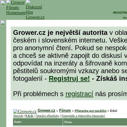
REGISTR
Mo
Grower.cz je největší autorita
v obla
českém i slovenském internetu. Veške
pro anonymní čtení. Pokud se nespok
a chceš se aktivně zapojit do diskusí 
odpovídat na inzeráty a šifrovaně komu
pěstitelů soukromými vzkazy anebo se
fotogalerií -
Registruj se!
- Získáš in
Při problémech s
registrací
nás prosí
Grower.cz
Fórum
»
»
Přípravka pro nováčky
»
Zrání
Slovník
|
F.A.Q.
|
Dnešní příspěvky
|
Fotografie z týdenního hlasování
Autor
Téma