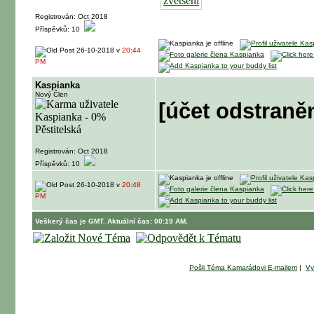
Registrován: Oct 2018
Příspěvků: 10
26-10-2018 v
20:44
PM
Kaspianka
Nový Člen
[účet odstraně
Registrován: Oct 2018
Příspěvků: 10
26-10-2018 v
20:48
PM
Veškerý čas je GMT. Aktuální čas: 00:19 AM.
Pošli Téma Kamarádovi E-mailem
|
Vy