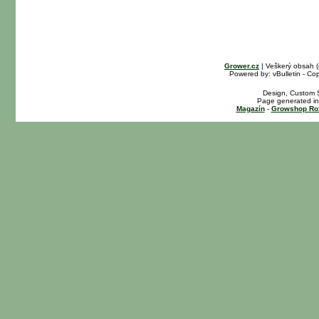
Grower.cz
| Veškerý obsah 
Powered by: vBulletin - Cop
Design, Custom S
Page generated in
Magazín
-
Growshop Ro