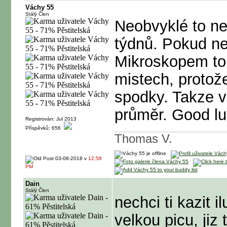
Váchy 55
Stálý Člen
Neobvyklé to nen
týdnů. Pokud ne
Mikroskopem to 
mistech, protož
spodky. Takze v
průměr. Good l
Registrován: Jul 2013
Příspěvků: 656
Thomas V.
03-08-2018 v
12:58
PM
Dain
Stálý Člen
nechci ti kazit 
velkou picu, jiz