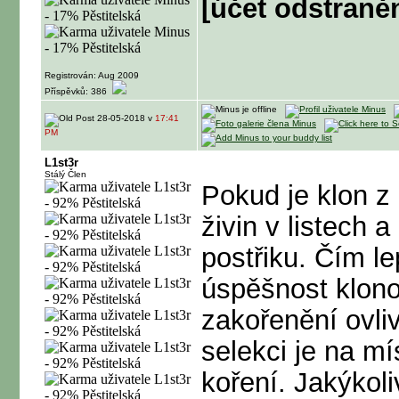
[účet odstraně
Registrován: Aug 2009
Příspěvků: 386
28-05-2018 v
17:41
PM
L1st3r
Stálý Člen
Pokud je klon z
živin v listech 
postřiku. Čím le
úspěšnost klon
zakořenění ovli
selekci je na mí
koření. Jakýkoli