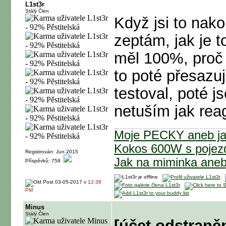
L1st3r
Stálý Člen
Když jsi to nak
zeptám, jak je 
měl 100%, proč 
to poté přesazu
testoval, poté j
netuším jak rea
Moje PECKY aneb jak
Kokos 600W s poje
Registrován: Jun 2015
Jak na miminka ane
Příspěvků: 759
03-05-2017 v
12:38
PM
Minus
Stálý Člen
[účet odstraně