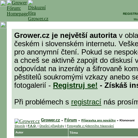
REGISTR
Mo
Grower.cz je největší autorita
v obla
českém i slovenském internetu. Veške
pro anonymní čtení. Pokud se nespok
a chceš se aktivně zapojit do diskusí 
odpovídat na inzeráty a šifrovaně komu
pěstitelů soukromými vzkazy anebo se
fotogalerií -
Registruj se!
- Získáš in
Při problémech s
registrací
nás prosí
Grower.cz
Fórum
»
»
Přípravka pro nováčky
»
Klonovani
Slovník
|
F.A.Q.
|
Dnešní příspěvky
|
Fotografie z týdenního hlasování
Autor
Téma