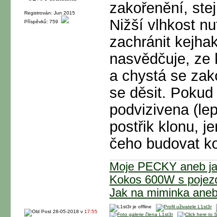
zakořenění, stej
Registrován: Jun 2015
Nižší vlhkost nut
Příspěvků: 759
zachránit kejhak
nasvědčuje, ze 
a chystá se zako
se děsit. Pokud
podvizivena (lep
postřik klonu, j
čeho budovat k
Moje PECKY aneb jak
Kokos 600W s poje
Jak na miminka ane
28-05-2018 v
17:55