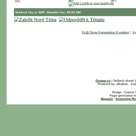
PM
Veškerý čas je GMT. Aktuální čas: 00:02 AM.
Pošli Téma Kamarádovi E-mailem
|
Vy
Grower.cz
| Veškerý obsah 
Powered by: vBulletin - Cop
Design, Custom S
Page generated in
Magazín
-
Growshop Ro