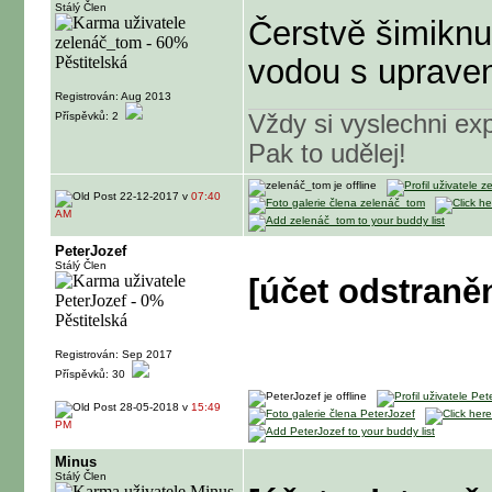
Stálý Člen
Čerstvě šimiknu
vodou s uprave
Registrován: Aug 2013
Příspěvků: 2
Vždy si vyslechni exp
Pak to udělej!
22-12-2017 v
07:40
AM
PeterJozef
Stálý Člen
[účet odstraně
Registrován: Sep 2017
Příspěvků: 30
28-05-2018 v
15:49
PM
Minus
Stálý Člen