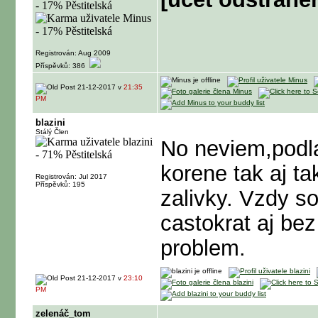
Registrován: Aug 2009
Příspěvků: 386
21-12-2017 v
21:35
PM
blazini
Stálý Člen
No neviem,podl
korene tak aj ta
Registrován: Jul 2017
Příspěvků: 195
zalivky. Vzdy s
castokrat aj be
problem.
21-12-2017 v
23:10
PM
zelenáč_tom