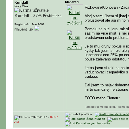
Kundalf
Klonovani
Nový Člen
Rizkovani/Klonovani- Zaca
Ahoj vsem! Jsem si jistej
prolustroval ale asi mi to 
Registrován: Mar 2008
Pomalu se blizi jaro, tak 
Příspěvků: 20
sazim na vice mist, s nej
predstaveni cele problemat
Je to muj druhy pokus o ri
kytky tak jsem si rekl ale 
uspesnost cca 25% po cca
pouze zalevano odstatou 
Letos jsem si rekl ze na 
vzduchovaci cerpadylko s 
tradaaa.
Dal jsem to nejak dohroma
mi to samozrejme strasne l
FOTO meho Cloneru:
I am not complete idiot....some p
23-02-2017 v
09:57
AM