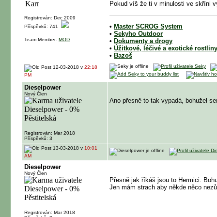
Pokud víš že ti v minulosti ve skříni 
Registrován: Dec 2009
•
Master SCROG System
Příspěvků: 741
•
Sekyho Outdoor
Team Member:
MOD
•
Dokumenty a drogy
•
Úžitkové, léčivé a exotické rostlin
•
Bazoš
12-03-2018 v
22:18
PM
Dieselpower
Nový Člen
Ano přesně to tak vypadá, bohužel se
Registrován: Mar 2018
Příspěvků: 3
13-03-2018 v
10:01
AM
Dieselpower
Nový Člen
Přesně jak říkáš jsou to Hermici. Bo
Jen mám strach aby někde něco nezůst
Registrován: Mar 2018