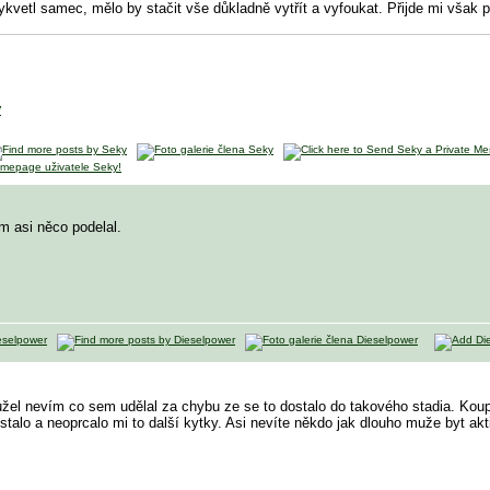
vykvetl samec, mělo by stačit vše důkladně vytřít a vyfoukat. Přijde mi však 
y
m asi něco podelal.
hužel nevím co sem udělal za chybu ze se to dostalo do takového stadia. Kou
alo a neoprcalo mi to další kytky. Asi nevíte někdo jak dlouho muže byt akt