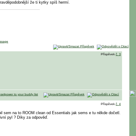
pravděpodobnější že ti kytky spíš hermí.
Příspěvek
č. 3
Příspěvek
č. 4
pil sem na to ROOM clean od Essentials jak sems e tu někde dočetl.
ivní pyl ? Díky za odpověď.