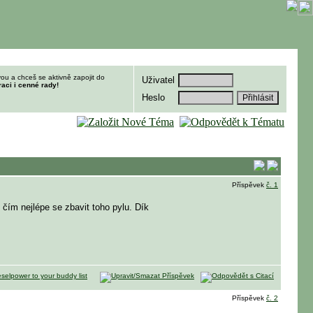
ou a chceš se aktivně zapojit do
Uživatel
raci i cenné rady!
Heslo
Příspěvek
č. 1
čím nejlépe se zbavit toho pylu. Dík
Příspěvek
č. 2