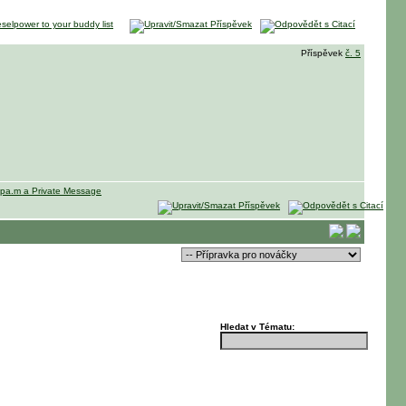
Příspěvek
č. 5
Hledat v Tématu: