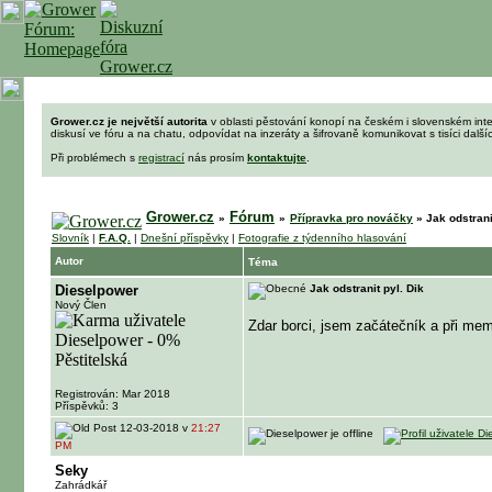
Grower.cz je největší autorita
v oblasti pěstování konopí na českém i slovenském int
diskusí ve fóru a na chatu, odpovídat na inzeráty a šifrovaně komunikovat s tisíci dalš
Při problémech s
registrací
nás prosím
kontaktujte
.
Grower.cz
Fórum
»
»
Přípravka pro nováčky
»
Jak odstrani
Slovník
|
F.A.Q.
|
Dnešní příspěvky
|
Fotografie z týdenního hlasování
Autor
Téma
Dieselpower
Jak odstranit pyl. Dik
Nový Člen
Zdar borci, jsem začátečník a při me
Registrován: Mar 2018
Příspěvků: 3
12-03-2018 v
21:27
PM
Seky
Zahrádkář