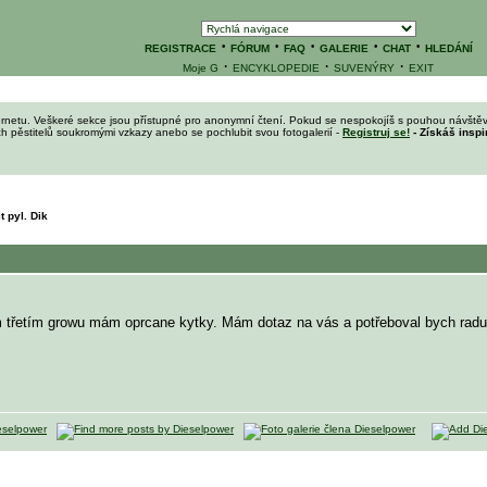
·
·
·
·
·
REGISTRACE
FÓRUM
FAQ
GALERIE
CHAT
HLEDÁNÍ
·
·
·
Moje G
ENCYKLOPEDIE
SUVENÝRY
EXIT
ernetu. Veškeré sekce jsou přístupné pro anonymní čtení. Pokud se nespokojíš s pouhou návštěv
ích pěstitelů soukromými vzkazy anebo se pochlubit svou fotogalerií -
Registruj se!
- Získáš inspi
t pyl. Dik
m třetím growu mám oprcane kytky. Mám dotaz na vás a potřeboval bych radu 