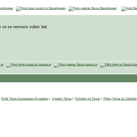
im ze se nemusis vubec bat.
Pošli Téma Kamarádovi E-mailem
|
Vytiskni Téma
|
Pohlídej mi Téma
|
Přidej Téma do Záložek