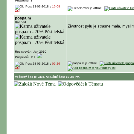
Příspěvků: 3
13-03-2018 v
10:08
AM
pospa.m
Banned
Zivotnost pylu je strasne mala, mysl
Registrován: Jan 2010
Příspěvků: 111
28-03-2018 v
09:26
AM
Veškerý čas je GMT. Aktuální čas: 16:24 PM.