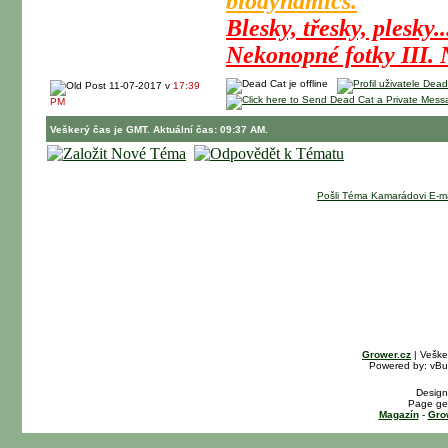
biodynamics.
Blesky, třesky, plesky..
Nekonopné fotky III.
N
11-07-2017 v
17:39
PM
Veškerý čas je GMT. Aktuální čas: 09:37 AM.
Pošli Téma Kamarádovi E-m
Grower.cz
| Veške
Powered by: vBull
Design
Page gen
Magazín
-
Gro