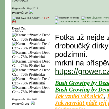
Registrován: May 2017
Příspěvků: 89
12-06-2017 v
17:47
PM
Dead Cat
Stálý Člen
Fotka už nejde z
droboučký dírky
podzimní.
mrkni na příspěv
https://grower.
Bush Growing by Dead
Bush Growing by Dead
Jak vznikl váš nick?
,
Registrován: Mar 2011
Jak navrátit půdě její
Příspěvků: 281