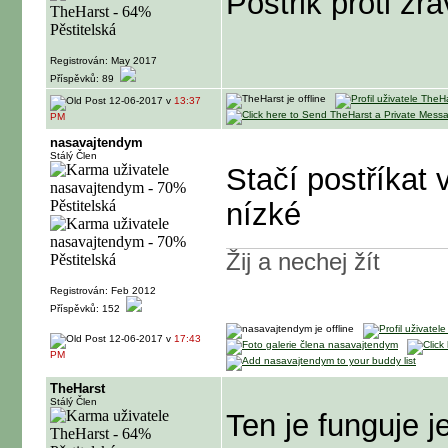
Postřik proti 
Registrován: May 2017
Příspěvků: 89
12-06-2017 v
13:37
PM
nasavajtendym
Stálý Člen
Stačí postříkat 
nízké
Žij a nechej žít
Registrován: Feb 2012
Příspěvků: 152
12-06-2017 v
17:43
PM
TheHarst
Stálý Člen
Ten je funguje 