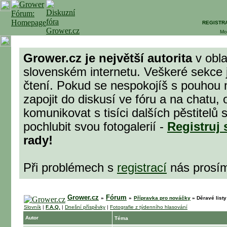
REGISTR
Mo
Grower.cz je největší autorita
v obla
slovenském internetu. Veškeré sekce 
čtení. Pokud se nespokojíš s pouhou 
zapojit do diskusí ve fóru a na chatu,
komunikovat s tisíci dalších pěstitel
pochlubit svou fotogalerií -
Registruj 
rady!
Při problémech s
registrací
nás prosí
Grower.cz
Fórum
»
»
Přípravka pro nováčky
»
Děravé listy
Slovník
|
F.A.Q.
|
Dnešní příspěvky
|
Fotografie z týdenního hlasování
Autor
Téma