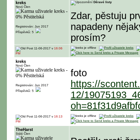
kreks
Děravé listy
Nový Člen
Zdar, pěstuju pr
napadeny nějak
Registrován: Jun 2017
Příspěvků: 5
prosím?
11-06-2017 v
16:06
PM
kreks
Nový Člen
foto
https://scontent
Registrován: Jun 2017
Příspěvků: 5
12/19075193_4
oh=81f31d9afb
11-06-2017 v
16:13
PM
TheHarst
Stálý Člen