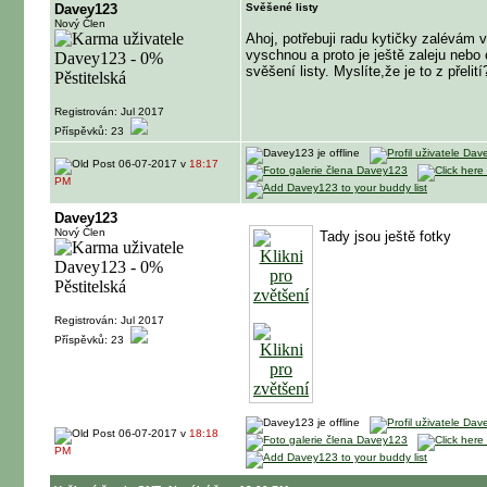
Davey123
Svěšené listy
Nový Člen
Ahoj, potřebuji radu kytičky zalévám 
vyschnou a proto je ještě zaleju nebo
svěšení listy. Myslíte,že je to z přelití
Registrován: Jul 2017
Příspěvků: 23
06-07-2017 v
18:17
PM
Davey123
Nový Člen
Tady jsou ještě fotky
Registrován: Jul 2017
Příspěvků: 23
06-07-2017 v
18:18
PM