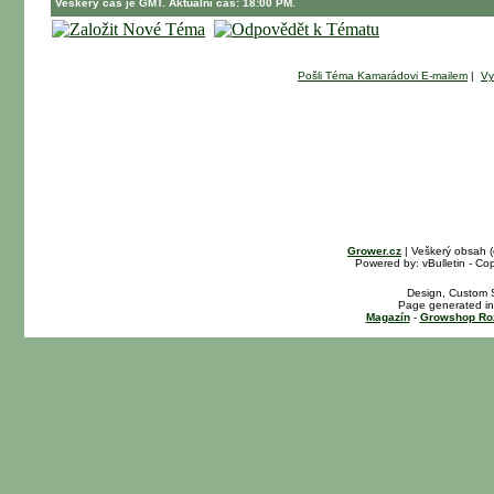
Veškerý čas je GMT. Aktuální čas: 18:00 PM.
Pošli Téma Kamarádovi E-mailem
|
Vy
Grower.cz
| Veškerý obsah 
Powered by: vBulletin - Cop
Design, Custom S
Page generated in
Magazín
-
Growshop Ro