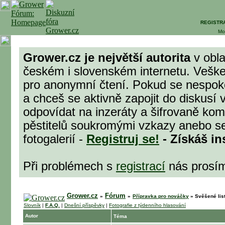
REGISTR
Mo
Grower.cz je největší autorita
v obla
českém i slovenském internetu. Veške
pro anonymní čtení. Pokud se nespok
a chceš se aktivně zapojit do diskusí 
odpovídat na inzeráty a šifrovaně komu
pěstitelů soukromými vzkazy anebo se
fotogalerií -
Registruj se!
- Získáš in
Při problémech s
registrací
nás prosí
Grower.cz
Fórum
»
»
Přípravka pro nováčky
»
Svěšené lis
Slovník
|
F.A.Q.
|
Dnešní příspěvky
|
Fotografie z týdenního hlasování
Autor
Téma