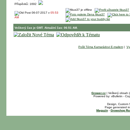
Příspěvků: 1692
06-07-2017 v
05:53
AM
Veškerý čas je GMT. Aktuální čas: 06:51 AM.
Pošli Téma Kamarádovi E-mailem
|
Vy
Grower.cz
| Veškerý obsah 
Powered by: vBulletin - Cop
Design, Custom S
Page generated in
Magazín
-
Growshop Ro