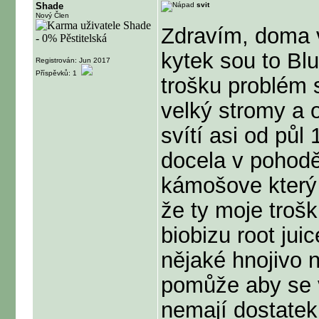
Shade
svit
Nový Člen
Zdravím, doma 
kytek sou to B
Registrován: Jun 2017
Příspěvků: 1
trošku problém 
velký stromy a 
svítí asi od půl
docela v pohodě
kámošove který 
že ty moje troš
biobizu root ju
nějaké hnojivo n
pomůže aby se v
nemají dostatek