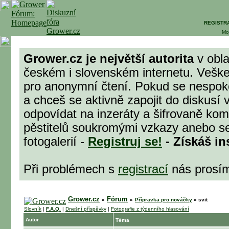
REGISTR
Mo
Grower.cz je největší autorita
v obla
českém i slovenském internetu. Veške
pro anonymní čtení. Pokud se nespok
a chceš se aktivně zapojit do diskusí 
odpovídat na inzeráty a šifrovaně komu
pěstitelů soukromými vzkazy anebo se
fotogalerií -
Registruj se!
- Získáš in
Při problémech s
registrací
nás prosí
Grower.cz
Fórum
»
»
Přípravka pro nováčky
»
svit
Slovník
|
F.A.Q.
|
Dnešní příspěvky
|
Fotografie z týdenního hlasování
Autor
Téma