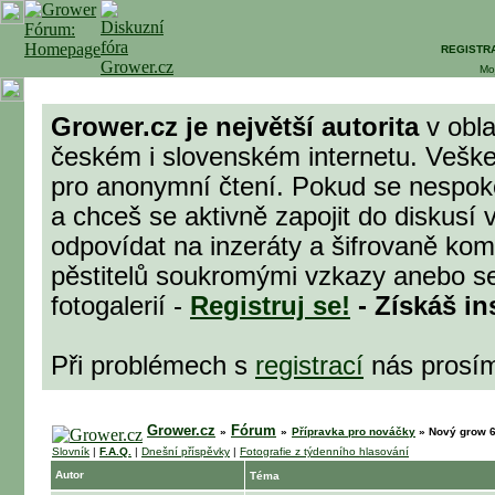
REGISTR
Mo
Grower.cz je největší autorita
v obla
českém i slovenském internetu. Veške
pro anonymní čtení. Pokud se nespok
a chceš se aktivně zapojit do diskusí 
odpovídat na inzeráty a šifrovaně komu
pěstitelů soukromými vzkazy anebo se
fotogalerií -
Registruj se!
- Získáš in
Při problémech s
registrací
nás prosí
Grower.cz
Fórum
»
»
Přípravka pro nováčky
»
Nový grow 
Slovník
|
F.A.Q.
|
Dnešní příspěvky
|
Fotografie z týdenního hlasování
Autor
Téma