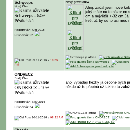
Schweeps
Nový grow 600w
Nový Člen
Ahoj, začal jsem nové kolo
jaký máte na to názor co 
cm a největší +-32 cm.Já 
květ už by se to asi moc 
Registrován: Oct 2015
Příspěvků: 22
09-11-2016 v
18:55
PM
ONDRECZ
Stálý Člen
ahoj vypadají hezky já osobně bych jím
někdo už to přepíná už takhle to zále
Registrován: Nov 2016
Příspěvků: 64
10-11-2016 v
08:22 AM