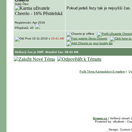
Cheerio
Stálý Člen
Pokud jedeš řezy tak je nejvyšší čas.
Registrován: Apr 2016
Příspěvků: 45
10-11-2016 v
10:41 AM
Veškerý čas je GMT. Aktuální čas: 08:43 AM.
Pošli Téma Kamarádovi E-mailem
|
Vy
Grower.cz
| Veškerý obsah 
Powered by: vBulletin - Cop
Design, Custom S