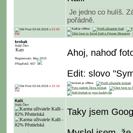
Je jedno co hulíš. Zá
pořádně.
02-04-2016 v
21:00
PM
krobak
Stálý Člen
Ahoj, nahoď fot
Registrován: May 2015
Příspěvků: 607
Edit: slovo "Sym
02-04-2016 v
22:18
PM
Kalli
Stálý Člen
Taky jsem Googl
Myslel jsem, že