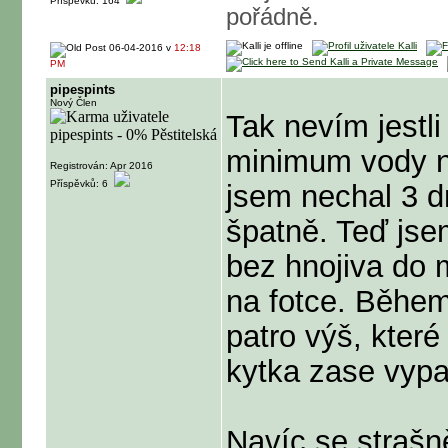
Příspěvků: 164
pořádně.
06-04-2016 v
12:18
PM
pipespints
Nový Člen
Tak nevím jestli
minimum vody ne
Registrován: Apr 2016
Příspěvků: 6
jsem nechal 3 d
špatně. Teď jsem
bez hnojiva do m
na fotce. Během
patro výš, které
kytka zase vyp
Navíc se strašn