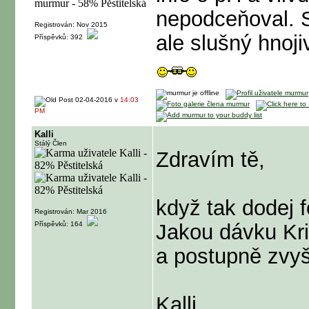
nepodceňoval. 
Registrován: Nov 2015
ale slušný hnoji
Příspěvků: 392
02-04-2016 v
14:03
PM
Kalli
Stálý Člen
Zdravím tě,
když tak dodej f
Registrován: Mar 2016
Příspěvků: 164
Jakou dávku Kri
a postupně zvyš
Kalli