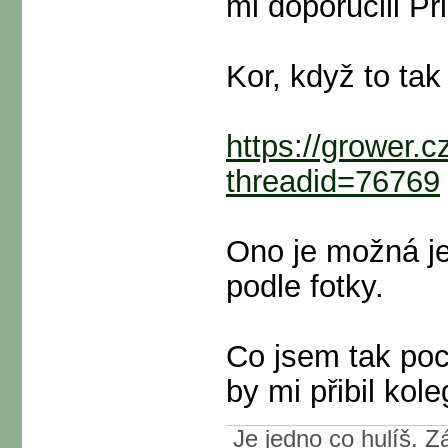
mi doporučili P
Kor, když to tak
https://grower.
threadid=76769
Ono je možná ješ
podle fotky.
Co jsem tak poc
by mi přibil kol
Je jedno co hulíš. Zá