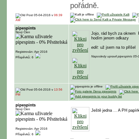
pořádně.
05-04-2016 v
06:39
AM
pipespints
Nový Člen
Jojo, rád bych za oknem
P
hodím jenom odkazy
edit:
už jsem na to přišel
Registrován: Apr 2016
Naposledy upravil pipespints 05
Příspěvků: 6
05-04-2016 v
13:56
PM
pipespints
Nový Člen
Ještě jedna ... A PH papír
Registrován: Apr 2016
Příspěvků: 6