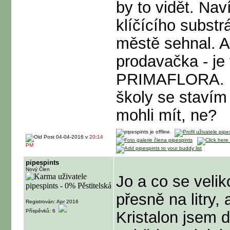
by to vidět. Nav
klíčícího substr
městě sehnal. A
prodavačka - je
PRIMAFLORA. PH
školy se stavím
mohli mít, ne?
04-04-2016 v
20:14
PM
pipespints
Nový Člen
Jo a co se velik
přesně na litry,
Registrován: Apr 2016
Příspěvků: 6
Kristalon jsem d