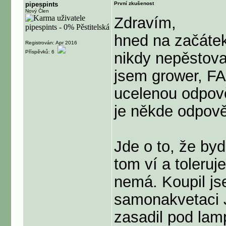
pipespints
První zkušenost
Nový Člen
Zdravím,
hned na začátek 
Registrován: Apr 2016
Příspěvků: 6
nikdy nepěstov
jsem grower, FA
ucelenou odpově
je někde odpově
Jde o to, že byd
tom ví a toleruj
nemá. Koupil js
samonakvetaci 
zasadil pod lam