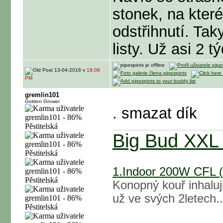
stonek, na kter
odstřihnutí. Taky
listy. Už asi 2 
13-04-2016 v
18:08
PM
gremlin101
Golden Grower
. smazat dík
Big Bud XXL -
1.Indoor 200W CFL 
Konopný kouř inhaluj
už ve svých 2letech..