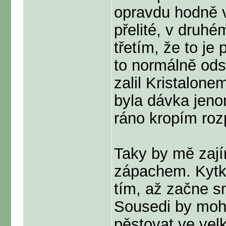
opravdu hodně vl
přelité, v druhé
třetím, že to je
to normálně ods
zalil Kristalone
byla dávka jen
ráno kropím roz
Taky by mě zajím
zápachem. Kytka
tím, až začne s
Sousedi by mohl
pěstovat ve vel