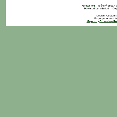
Grower.cz
| Veškerý obsah 
Powered by: vBulletin - Cop
Design, Custom S
Page generated in
Magazín
-
Growshop Ro