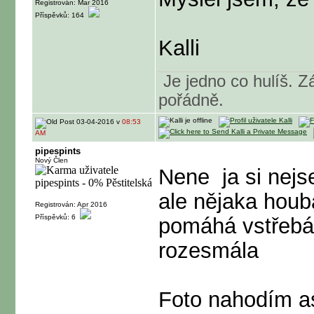
Registrován: Mar 2016
Příspěvků: 164
Kalli
Je jedno co hulíš. Zá
pořádně.
03-04-2016 v
08:53
AM
pipespints
Nový Člen
Nene
ja si nejse
ale nějaka houb
Registrován: Apr 2016
Příspěvků: 6
pomáhá vstřebá
rozesmála
Foto nahodím asi