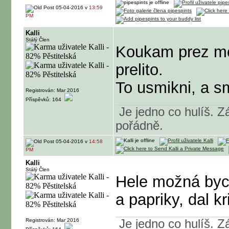
05-04-2016 v
13:59
PM
Kalli
Stálý Člen
Koukam prez mo
prelito.
To usmikni, a s
Registrován: Mar 2016
Příspěvků: 164
Je jedno co hulíš. Zá
pořádně.
05-04-2016 v
14:58
PM
Kalli
Stálý Člen
Hele možná bych
a papriky, dal kr
Registrován: Mar 2016
Je jedno co hulíš. Zá