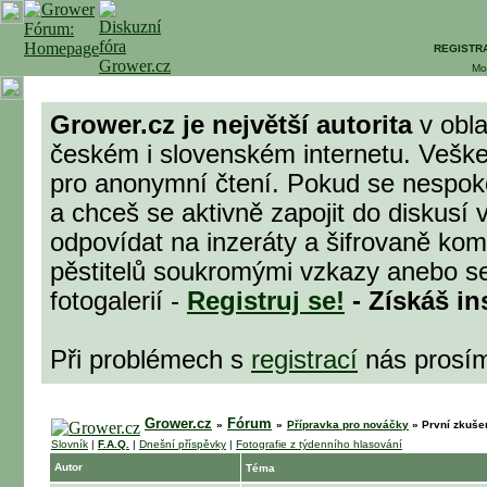
REGISTR
Mo
Grower.cz je největší autorita
v obla
českém i slovenském internetu. Veške
pro anonymní čtení. Pokud se nespok
a chceš se aktivně zapojit do diskusí 
odpovídat na inzeráty a šifrovaně komu
pěstitelů soukromými vzkazy anebo se
fotogalerií -
Registruj se!
- Získáš in
Při problémech s
registrací
nás prosí
Grower.cz
Fórum
»
»
Přípravka pro nováčky
»
První zkuše
Slovník
|
F.A.Q.
|
Dnešní příspěvky
|
Fotografie z týdenního hlasování
Autor
Téma