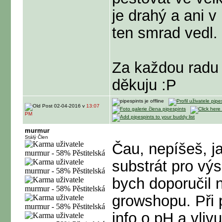
je drahý a ani 
ten smrad vedl.
Za každou radu
děkuju :P
02-04-2016 v
13:07
PM
murmur
Stálý Člen
Čau, nepíšeš, j
substrát pro vý
bych doporučil n
growshopu. Při p
info o pH a vlivu