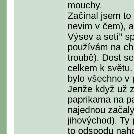
mouchy.
Začínal jsem to 
nevim v čem), a
Výsev a setí" s
používám na chill
troubě). Dost se
celkem k světu.
bylo všechno v
Jenže když už z
paprikama na pa
najednou začaly
jihovýchod). Ty 
to odspodu naho