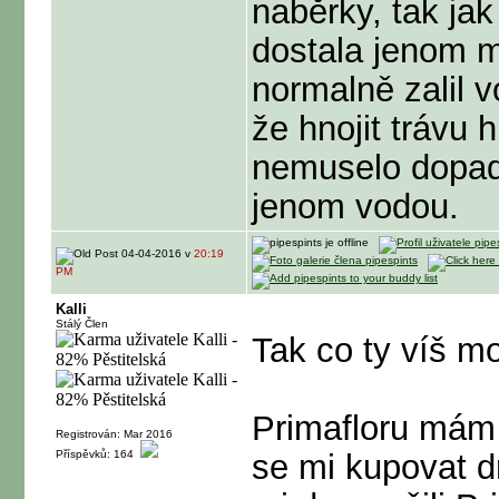
naběrky, tak ja
dostala jenom m
normalně zalil 
že hnojit trávu 
nemuselo dopa
jenom vodou.
04-04-2016 v
20:19
PM
Kalli
Stálý Člen
Tak co ty víš m
Primafloru mám 
Registrován: Mar 2016
Příspěvků: 164
se mi kupovat d