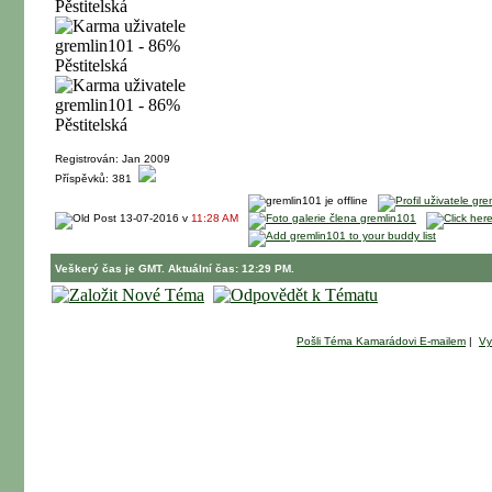
Registrován: Jan 2009
Příspěvků: 381
13-07-2016 v
11:28 AM
Veškerý čas je GMT. Aktuální čas: 12:29 PM.
Pošli Téma Kamarádovi E-mailem
|
Vy