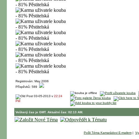
Registrován: May 2006
Příspěvků: 589
03-05-2013 v
22:24
PM
Veškerý čas je GMT. Aktuální čas: 02:13 AM.
Pošli Téma Kamarádovi E-mailem
|
Vy