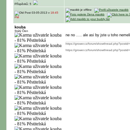
Příspěvků: 5
03-05-2013 v
18:45
PM
kouba
Stálý Člen
ne no ..... ale asi by jste u toho neme
https://grower.cz/forum/showthread.php?post
https://grower.cz/forum/showthread.php?post