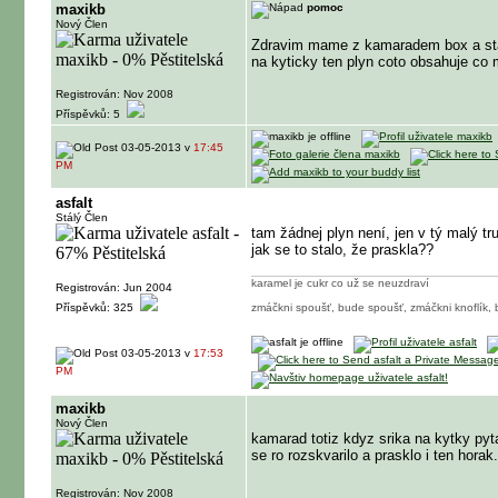
maxikb
pomoc
Nový Člen
Zdravim mame z kamaradem box a stal
na kyticky ten plyn coto obsahuje co 
Registrován: Nov 2008
Příspěvků: 5
03-05-2013 v
17:45
PM
asfalt
Stálý Člen
tam žádnej plyn není, jen v tý malý tr
jak se to stalo, že praskla??
karamel je cukr co už se neuzdraví
Registrován: Jun 2004
Příspěvků: 325
zmáčkni spoušť, bude spoušť, zmáčkni knoflík,
03-05-2013 v
17:53
PM
maxikb
Nový Člen
kamarad totiz kdyz srika na kytky pyt
se ro rozskvarilo a prasklo i ten horak
Registrován: Nov 2008