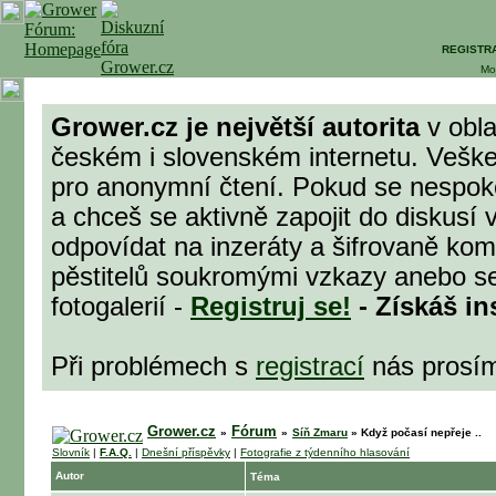
REGISTR
Mo
Grower.cz je největší autorita
v obla
českém i slovenském internetu. Veške
pro anonymní čtení. Pokud se nespok
a chceš se aktivně zapojit do diskusí 
odpovídat na inzeráty a šifrovaně komu
pěstitelů soukromými vzkazy anebo se
fotogalerií -
Registruj se!
- Získáš in
Při problémech s
registrací
nás prosí
Grower.cz
Fórum
»
»
Síň Zmaru
»
Když počasí nepřeje ..
Slovník
|
F.A.Q.
|
Dnešní příspěvky
|
Fotografie z týdenního hlasování
Autor
Téma