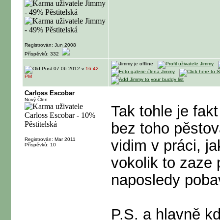
Registrován: Jun 2008
Příspěvků: 332
07-06-2012 v
16:42
PM
Carloss Escobar
Nový Člen
Tak tohle je fakt
bez toho pěstov
Registrován: Mar 2011
vidim v práci, 
Příspěvků: 10
vokolik to zaze
naposledy pobav
P.S. a hlavně kd