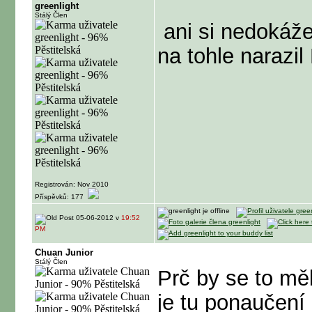
greenlight
Stálý Člen
ani si nedokáže
na tohle narazil
Registrován: Nov 2010
Příspěvků: 177
05-06-2012 v
19:52
PM
Chuan Junior
Stálý Člen
Prč by se to m
je tu ponaučení p