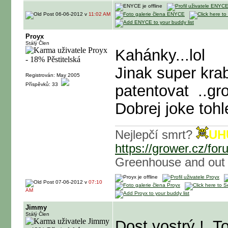
06-06-2012 v
11:02 AM
Proyx
Stálý Člen
Kahánky...lol
Jinak super krab
Registrován: May 2005
Příspěvků: 33
patentovat
..gr
Dobrej joke tohl
Nejlepčí smrt?
UH
https://grower.cz/f
Greenhouse and out
07-06-2012 v
07:10
AM
Jimmy
Stálý Člen
Dost vostrý !
To