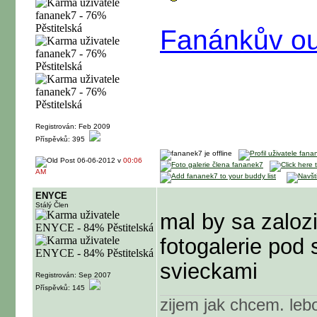
Fanánkův ou
Registrován: Feb 2009
Příspěvků: 395
06-06-2012 v
00:06
AM
ENYCE
Stálý Člen
mal by sa zalozi
fotogalerie pod 
svieckami
Registrován: Sep 2007
Příspěvků: 145
zijem jak chcem. lebo