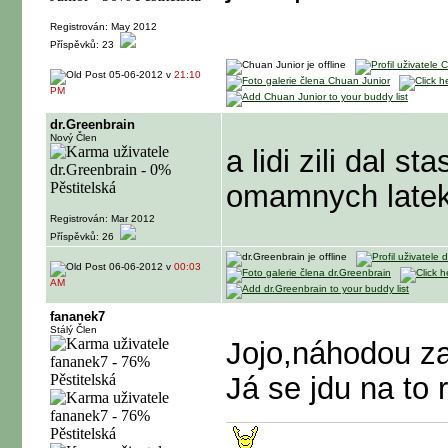
Registrován: May 2012
Příspěvků: 23
05-06-2012 v
21:10
PM
dr.Greenbrain
Nový Člen
a lidi zili dal s
omamnych latek 
Registrován: Mar 2012
Příspěvků: 26
06-06-2012 v
00:03
AM
fananek7
Stálý Člen
Jojo,náhodou z
Já se jdu na to 