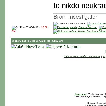
to nikdo neukra
Brain Investigator
07-06-2012 v
16:59
PM
Veškerý čas je GMT. Aktuální čas: 02:02 AM.
Pošli Téma Kamarádovi E-mailem
|
Vy
Grower.cz
| Veškerý obsah 
Powered by: vBulletin - Cop
Design, Custom S
Page generated in