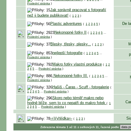
Poslední stránka
)
Jak správně pracovat s fotografií
než ji budete publikovat!
(
1
2
3
)
Plastic adventures
De la
(
1
2
3
4
5
)
Nekonopné fotky II
(
1
2
3
4
5
...
Poslední stránka
)
Blesky, třesky, plesky...
M
(
1
2
3
)
nejlepší fotografie
(
1
2
3
4
5
...
p
Poslední stránka
)
Makro fotky vlastní produkce
(
1
2
3
4
5
...
Poslední stránka
)
Nekonopné fotky III.
(
1
2
3
4
5
...
Poslední stránka
)
Hašiš - Čaras - Scuff - fotogalerie
(
1
2
3
4
5
...
Poslední stránka
)
Skoro nebo téměř makro nebo
Ca
hodně blíže, sem to co nepatři do makro fotek
(
1
2
3
4
5
...
Poslední stránka
)
-=Vyhlídka=-
Si
(
1
2
3
)
Zobrazena témata 1 až 11 z celkových 11, řazená podle