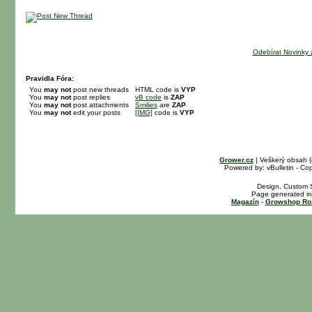
Odebírat Novinky 
Pravidla Fóra:
You
may not
post new threads
HTML code is
VYP
You
may not
post replies
vB code
is
ZAP
You
may not
post attachments
Smilies
are
ZAP
You
may not
edit your posts
[IMG]
code is
VYP
Grower.cz
| Veškerý obsah 
Powered by: vBulletin - Cop
Design, Custom S
Page generated in
Magazín
-
Growshop Ro