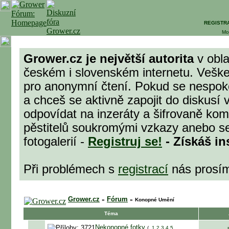
REGISTR
Mo
Grower.cz je největší autorita
v obla
českém i slovenském internetu. Veške
pro anonymní čtení. Pokud se nespok
a chceš se aktivně zapojit do diskusí 
odpovídat na inzeráty a šifrovaně komu
pěstitelů soukromými vzkazy anebo se
fotogalerií -
Registruj se!
- Získáš in
Při problémech s
registrací
nás prosí
Grower.cz
Fórum
»
»
Konopné Umění
Téma
Nekonopné fotky
(
1
2
3
4
5
...