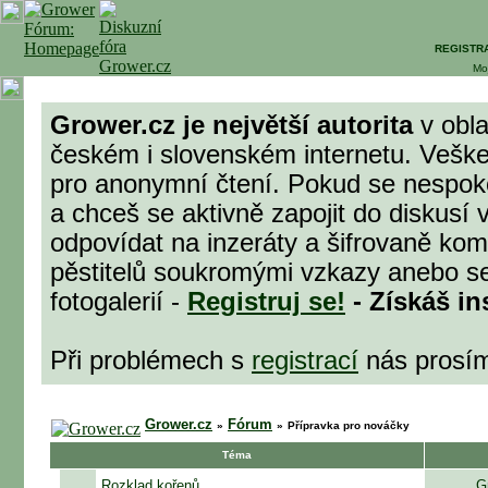
REGISTR
Mo
Grower.cz je největší autorita
v obla
českém i slovenském internetu. Veške
pro anonymní čtení. Pokud se nespok
a chceš se aktivně zapojit do diskusí 
odpovídat na inzeráty a šifrovaně komu
pěstitelů soukromými vzkazy anebo se
fotogalerií -
Registruj se!
- Získáš in
Při problémech s
registrací
nás prosí
Grower.cz
Fórum
»
»
Přípravka pro nováčky
Téma
Rozklad kořenů
G