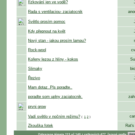
řízkování jen ve vodě?
Rada s ventilaciou- zaciatocnik
ano
Světlo prosím pomoc
Kdy přepnout na květ
Nový stan - jakou prosím lampu?
Rock-wool
cv
Kořeny lezou z hlíny - kokos
Su
Slimaky
bi
Řezivo
Mam dotaz..Pls poradte..
poradte som uplny zaciatocnik.
zah
prvni grow
ca
Vadí světlo v nočním režimu?
(
1
2
)
Zkouška fotek
Rat's
Zobrazena témata 113 až 140 z celkových 477, řazená podle