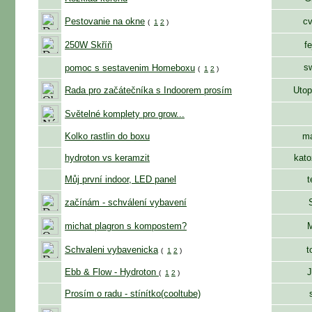
Pestovanie na okne
cv
(
1
2
)
250W Skříň
fe
s
pomoc s sestavenim Homeboxu
(
1
2
)
Rada pro začátečníka s Indoorem prosím
Utop
Světelné komplety pro grow...
Kolko rastlin do boxu
ma
hydroton vs keramzit
kato
Můj první indoor, LED panel
t
začínám - schválení vybavení
michat plagron s kompostem?
M
Schvaleni vybavenicka
t
(
1
2
)
Ebb & Flow - Hydroton
J
(
1
2
)
Prosím o radu - stínítko(cooltube)