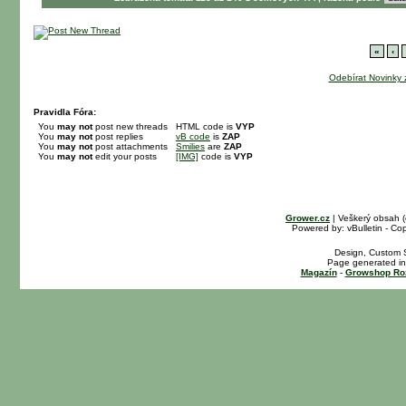
«
‹
Odebírat Novinky 
Pravidla Fóra:
You
may not
post new threads
HTML code is
VYP
You
may not
post replies
vB code
is
ZAP
You
may not
post attachments
Smilies
are
ZAP
You
may not
edit your posts
[IMG]
code is
VYP
Grower.cz
| Veškerý obsah 
Powered by: vBulletin - Cop
Design, Custom S
Page generated in
Magazín
-
Growshop Ro