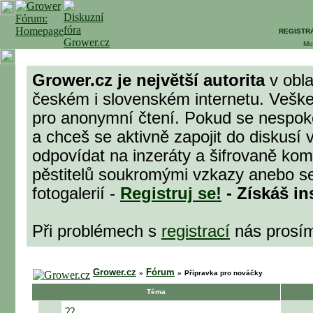
REGISTR
Mo
Grower.cz je největší autorita
v obla
českém i slovenském internetu. Veške
pro anonymní čtení. Pokud se nespok
a chceš se aktivně zapojit do diskusí 
odpovídat na inzeráty a šifrovaně komu
pěstitelů soukromými vzkazy anebo se
fotogalerií -
Registruj se!
- Získáš in
Při problémech s
registrací
nás prosí
Grower.cz
Fórum
»
»
Přípravka pro nováčky
Téma
??