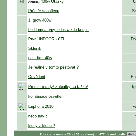
400w Otázky
C
Anketa:
Průměr sonoflexu
S
1. grow 400w
Led lampa-typy ledek a kde koupit
První INDOOR - CFL
Do
Sklenik
pest first 40w
Je reálné v tomto pěstovat ?
Osvětlení
Pr
Prosim o rady! Začiatky su tažké!
Ig
kombinace osvetlení
Euphoria 2010
F
něco navíc
klony z klonu ?
Zobrazena témata 29 až 56 z celkových 477, řazená podle