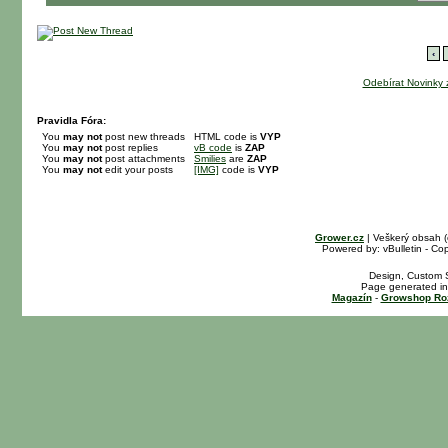
‹
Odebírat Novinky 
Pravidla Fóra:
You
may not
post new threads
HTML code is
VYP
You
may not
post replies
vB code
is
ZAP
You
may not
post attachments
Smilies
are
ZAP
You
may not
edit your posts
[IMG]
code is
VYP
Grower.cz
| Veškerý obsah 
Powered by: vBulletin - Cop
Design, Custom S
Page generated in
Magazín
-
Growshop Ro