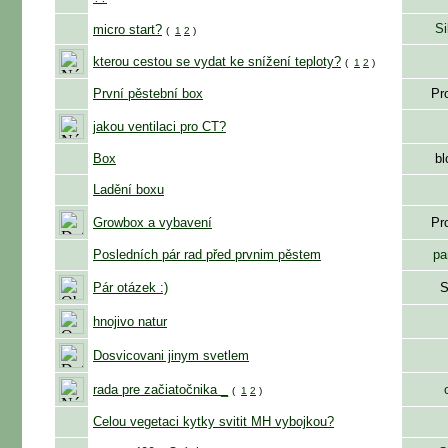
Si
micro start?
(
1
2
)
kterou cestou se vydat ke snížení teploty?
(
1
2
)
První pěstební box
Pr
jakou ventilaci pro CT?
Box
bl
Ladění boxu
Growbox a vybavení
Pr
Posledních pár rad před prvnim pěstem
pa
Pár otázek :)
S
hnojivo natur
Dosvicovani jinym svetlem
rada pre začiatočnika _
(
1
2
)
Celou vegetaci kytky svitit MH vybojkou?