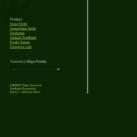
Prodejci:
Sensi Seeds
Amsterdam Seeds
Seedsman
Attitude Seedbank
Prodej Semen
Overgrow.com
Grower.cz Mapa Portálu:
(c)MMVI
Team Grower.cz
Seedbank Rozcestník
Inzerce / Advertise Here!