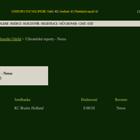
STATISTIKY ENCYKLOPEDIE: Odrůd:
402
| Seedbank:
42
| Pěstitelských reportů:
62
13
ALERIE
-
INZERCE
-
ROZCESTNÍK
-
REGISTRACE
-
MŮJ GROWER
-
CHAT
-
EXIT
lopedie Odrůd
> Uživatelské reporty - Nesss
 - Nesss
d
Seedbanka
Hodnocení
Recenze
KC Brains Holland
9.00/10
Nesss