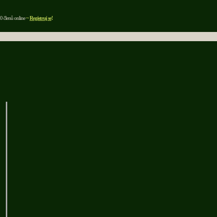
0 členů online
~
Registruj se
!