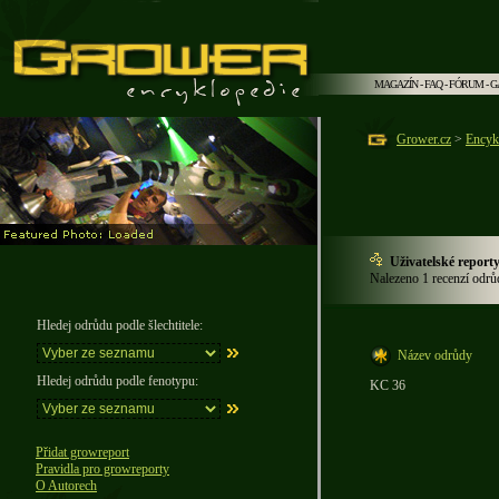
MAGAZÍN
-
FAQ
-
FÓRUM
-
G
Grower.cz
>
Encyk
Uživatelské reporty
Nalezeno 1 recenzí odrů
Hledej odrůdu podle šlechtitele:
Název odrůdy
Hledej odrůdu podle fenotypu:
KC 36
Přidat growreport
Pravidla pro growreporty
O Autorech